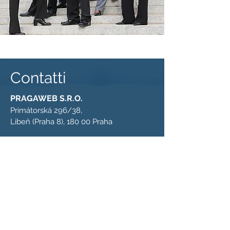
Contatti
PRAGAWEB S.R.O.
Primátorská 296/38,
Libeň (Praha 8), 180 00 Praha
GENERAL MANAGER
+420 774 119 665
infopraga@pragaweb.com
MARKETING WEB CONSULTING
+420 737 803 480