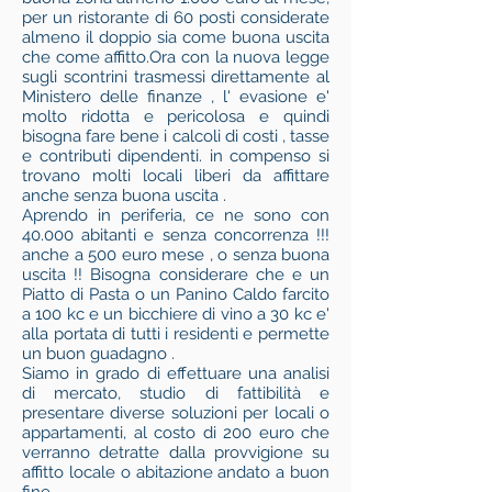
per un ristorante di 60 posti considerate
almeno il doppio sia come buona uscita
che come affitto.Ora con la nuova legge
sugli scontrini trasmessi direttamente al
Ministero delle finanze , l' evasione e'
molto ridotta e pericolosa e quindi
bisogna fare bene i calcoli di costi , tasse
e contributi dipendenti. in compenso si
trovano molti locali liberi da affittare
anche senza buona uscita .
Aprendo in periferia, ce ne sono con
40.000 abitanti e senza concorrenza !!!
anche a 500 euro mese , o senza buona
uscita !! Bisogna considerare che e un
Piatto di Pasta o un Panino Caldo farcito
a 100 kc e un bicchiere di vino a 30 kc e'
alla portata di tutti i residenti e permette
un buon guadagno .
Siamo in grado di effettuare una analisi
di mercato, studio di fattibilità e
presentare diverse soluzioni per locali o
appartamenti, al costo di 200 euro che
verranno detratte dalla provvigione su
affitto locale o abitazione andato a buon
fine .