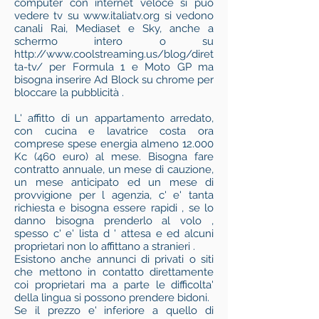
computer con internet veloce si può
vedere tv su
www.italiatv.org
si vedono
canali Rai, Mediaset e Sky, anche a
schermo intero o su
http://www.coolstreaming.us/blog/diret
ta-tv/
per Formula 1 e Moto GP ma
bisogna inserire Ad Block su chrome per
bloccare la pubblicità .
L' affitto di un appartamento arredato,
con cucina e lavatrice costa ora
comprese spese energia almeno 12.000
Kc (460 euro) al mese. Bisogna fare
contratto annuale, un mese di cauzione,
un mese anticipato ed un mese di
provvigione per l agenzia, c' e' tanta
richiesta e bisogna essere rapidi , se lo
danno bisogna prenderlo al volo ,
spesso c' e' lista d ' attesa e ed alcuni
proprietari non lo affittano a stranieri .
Esistono anche annunci di privati o siti
che mettono in contatto direttamente
coi proprietari ma a parte le difficolta'
della lingua si possono prendere bidoni.
Se il prezzo e' inferiore a quello di