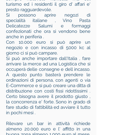
turismo ed i residenti il giro d' affari e'
presto ragguardevole.
Si possono aprire negozi di
specialità italiane , Vino Pasta
Delicatezze Salumi e formaggi
confezionati che ora si vendono bene
anche in periferia .
Con 10.000 euro si può aprire un
negozio e con incasso di 5000 kc al
giorno ci si può campare.
Si può anche importare dall'Italia , fare
arrivare la merce ad una Logistica che si
occuperà delle consegne e dell incasso.
A questo punto basterà prendere le
ordinazioni di persona, con agenti o via
E-Commerce e si può creare una ditta di
distribuzione con costi fissi ridottissimi .
Certo bisogna avere il prodotto giusto ,
la concorrenza e' forte. Sono in grado di
fare studio di fattibilità ed avviare il tutto
in pochi mesi .
Rilevare un bar in attività richiede
almeno 20.000 euro e l' affitto in una
buona zona almeno 1.000 euro al mese,