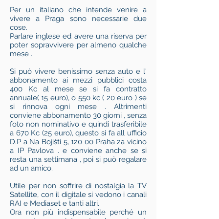
Per un italiano che intende venire a
vivere a Praga sono necessarie due
cose.
Parlare inglese ed avere una riserva per
poter sopravvivere per almeno qualche
mese .
Si può vivere benissimo senza auto e l'
abbonamento ai mezzi pubblici costa
400 Kc al mese se si fa contratto
annuale( 15 euro), o 550 kc ( 20 euro ) se
si rinnova ogni mese . Altrimenti
conviene abbonamento 30 giorni , senza
foto non nominativo e quindi trasferibile
a 670 Kc (25 euro), questo si fa all ufficio
D.P a Na Bojišti 5, 120 00 Praha 2a vicino
a IP Pavlova . e conviene anche se si
resta una settimana , poi si può regalare
ad un amico.
Utile per non soffrire di nostalgia la TV
Satellite, con il digitale si vedono i canali
RAI e Mediaset e tanti altri.
Ora non più indispensabile perché un