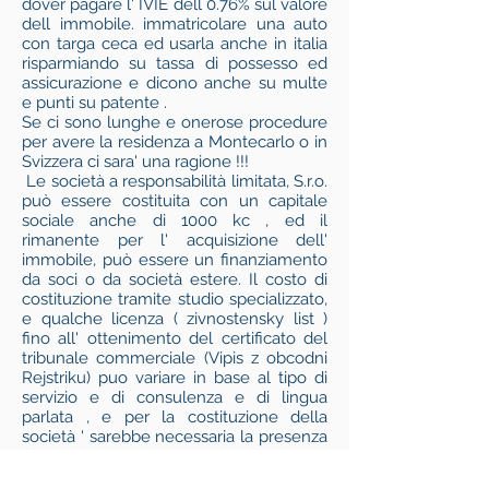
dover pagare l' IVIE dell 0.76% sul valore
dell immobile. immatricolare una auto
con targa ceca ed usarla anche in italia
risparmiando su tassa di possesso ed
assicurazione e dicono anche su multe
e punti su patente .
Se ci sono lunghe e onerose procedure
per avere la residenza a Montecarlo o in
Svizzera ci sara' una ragione !!!
Le società a responsabilità limitata, S.r.o.
può essere costituita con un capitale
sociale anche di 1000 kc , ed il
rimanente per l' acquisizione dell'
immobile, può essere un finanziamento
da soci o da società estere. Il costo di
costituzione tramite studio specializzato,
e qualche licenza ( zivnostensky list )
fino all' ottenimento del certificato del
tribunale commerciale (Vipis z obcodni
Rejstriku) puo variare in base al tipo di
servizio e di consulenza e di lingua
parlata , e per la costituzione della
società ' sarebbe necessaria la presenza
fisica di tutti i soci, ma ora ho uno studio
che la puo fare anche in una settimana