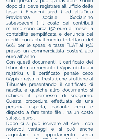
Con questa si può già lavorare, subito
dopo ci si deve registrare all' ufficio delle
tasse ( Financni urad ) ed all'ufficio
Previdenza sociale (Socialniho
zabespeceni ) il costo dei contributi
minimo sono circa 150 euro al mese, la
contabilità semplificata e denuncia dei
redditi con abbattimento forfettario del
60% per le spese, e tassa FLAT al 15%
presso un commercialista costerà 200
euro all’ anno
Con questi documenti, il certificato del
tribunale commerciale ( Vypis obchodni
rejstriku ), il certificato penale ceco
(Vypis z rejstriku trestu ), che si ottiene al
Tribunale presentando il certificato di
nascita, e qualche altro documento si
richiede il permesso di soggiorno.
Questa procedura effettuata da una
persona esperta, parlante ceco e
disposto a fare tante file , ha un costo
sui 300 euro ,
Dopo ci si può iscrivere all Aire , con
notevoli vantaggi e si può anche
acquistare un appartamento senza