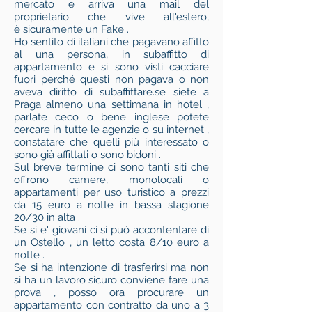
mercato e arriva una mail del
proprietario che vive all'estero,
è sicuramente un Fake .
Ho sentito di italiani che pagavano affitto
al una persona, in subaffitto di
appartamento e si sono visti cacciare
fuori perché questi non pagava o non
aveva diritto di subaffittare.se siete a
Praga almeno una settimana in hotel ,
parlate ceco o bene inglese potete
cercare in tutte le agenzie o su internet ,
constatare che quelli più interessato o
sono già affittati o sono bidoni .
Sul breve termine ci sono tanti siti che
offrono camere, monolocali o
appartamenti per uso turistico a prezzi
da 15 euro a notte in bassa stagione
20/30 in alta .
Se si e' giovani ci si può accontentare di
un Ostello , un letto costa 8/10 euro a
notte .
Se si ha intenzione di trasferirsi ma non
si ha un lavoro sicuro conviene fare una
prova , posso ora procurare un
appartamento con contratto da uno a 3