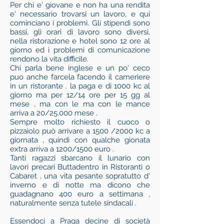
Per chi e' giovane e non ha una rendita
e' necessario trovarsi un lavoro, e qui
cominciano i problemi. Gli stipendi sono
bassi, gli orari di lavoro sono diversi,
nella ristorazione e hotel sono 12 ore al
giorno ed i problemi di comunicazione
rendono la vita difficile.
Chi parla bene inglese e un po' ceco
puo anche farcela facendo il cameriere
in un ristorante . la paga e di 1000 kc al
giorno ma per 12/14 ore per 15 gg al
mese , ma con le ma con le mance
arriva a 20/25.000 mese .
Sempre molto richiesto il cuoco o
pizzaiolo può arrivare a 1500 /2000 kc a
giornata , quindi con qualche gionata
extra arriva a 1200/1500 euro .
Tanti ragazzi sbarcano il lunario con
lavori precari Buttadentro in Ristoranti o
Cabaret , una vita pesante sopratutto d'
inverno e di notte ma dicono che
guadagnano 400 euro a settimana ,
naturalmente senza tutele sindacali .
Essendoci a Praga decine di società